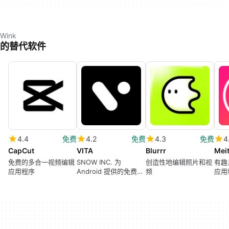
Wink
的替代软件
4.4
免费
4.2
免费
4.3
免费
4
CapCut
VITA
Blurrr
免费的多合一视频编辑
SNOW INC. 为
创造性地编辑照片和视
有趣
应用程序
Android 提供的免费程
频
应用
序。